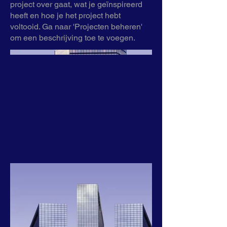
project over gaat, wat je geïnspireerd
heeft en hoe je het project hebt
voltooid. Ga naar 'Projecten beheren'
om een beschrijving toe te voegen.